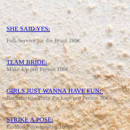
SHE SAID YES:
Full-Service für die Braut 289€
TEAM BRIDE:
Make-Up pro Person 100€
GIRLS JUST WANNA HAVE FUN:
Bachelorette-Party Package pro Person 50€
STRIKE A POSE:
Fashion Fotoshooting 100€