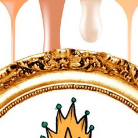
Startseite
Lookbook
Unsere Leistungen
Preisliste
Über mich...