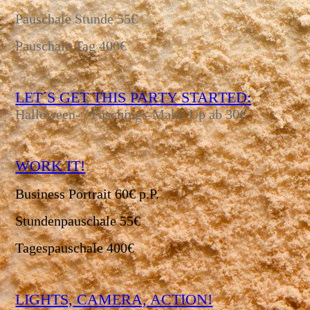
Pauschale Stunde 55€
Pauschale Tag 400€
LET´S GET THIS PARTY STARTED:
Halloween- / Faschings-Make-Up ab 30€
WORK IT!
Business Portrait 60€ p.P.
Stundenpauschale 55€
Tagespauschale 400€
LIGHTS, CAMERA, ACTION!