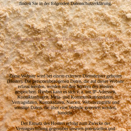
finden Sie in der folgenden Datenschutzerklärung.
2. Hosting und Content Delivery Networks (CDN)
Externes Hosting
Diese Website wird bei einem externen Dienstleister gehostet
(Hoster). Die personenbezogenen Daten, die auf dieser Website
erfasst werden, werden auf den Servern des Hosters
gespeichert. Hierbei kann es sich v. a. um IP-Adressen,
Kontaktanfragen, Meta- und Kommunikationsdaten,
Vertragsdaten, Kontaktdaten, Namen, Websitezugriffe und
sonstige Daten, die über eine Website generiert werden,
handeln.
Der Einsatz des Hosters erfolgt zum Zwecke der
Vertragserfüllung gegenüber unseren potenziellen und