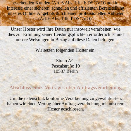
bestehenden Kunden (Art. 6 Abs. 1 lit. b DSGVO) und im
Interesse einer sicheren, schnellen und effizienten Bereitstellung
unseres Online-Angebots durch einen professionellen Anbieter
(Art. 6 Abs. 1 lit. f DSGVO).
Unser Hoster wird Ihre Daten nur insoweit verarbeiten, wie
dies zur Erfüllung seiner Leistungspflichten erforderlich ist und
unsere Weisungen in Bezug auf diese Daten befolgen.
Wir setzen folgenden Hoster ein:
Strato AG
Pascalstraße 10
10587 Berlin
Abschluss eines Vertrages über Auftragsverarbeitung
Um die datenschutzkonforme Verarbeitung zu gewährleisten,
haben wir einen Vertrag über Auftragsverarbeitung mit unserem
Hoster geschlossen.