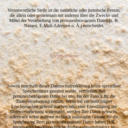
Verantwortliche Stelle ist die natürliche oder juristische Person,
die allein oder gemeinsam mit anderen über die Zwecke und
Mittel der Verarbeitung von personenbezogenen Daten (z. B.
Namen, E-Mail-Adressen o. Ä.) entscheidet.
Speicherdauer
Soweit innerhalb dieser Datenschutzerklärung keine speziellere
Speicherdauer genannt wurde, verbleiben Ihre
personenbezogenen Daten bei uns, bis der Zweck für die
Datenverarbeitung entfällt. Wenn Sie ein berechtigtes
Löschersuchen geltend machen oder eine Einwilligung zur
Datenverarbeitung widerrufen, werden Ihre Daten gelöscht,
sofern wir keine anderen rechtlich zulässigen Gründe für die
Speicherung Ihrer personenbezogenen Daten haben (z.B.
steuer- oder handelsrechtliche Aufbewahrungsfristen); im