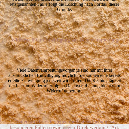
letztgenannten Fall erfolgt die Löschung nach Fortfall dieser
Gründe.
Widerruf Ihrer Einwilligung zur Datenverarbeitung
Viele Datenverarbeitungsvorgänge sind nur mit Ihrer
ausdrücklichen Einwilligung möglich. Sie können eine bereits
erteilte Einwilligung jederzeit widerrufen. Die Rechtmäßigkeit
der bis zum Widerruf erfolgten Datenverarbeitung bleibt vom
Widerruf unberührt.
Widerspruchsrecht gegen die Datenerhebung in
besonderen Fällen sowie gegen Direktwerbung (Art.