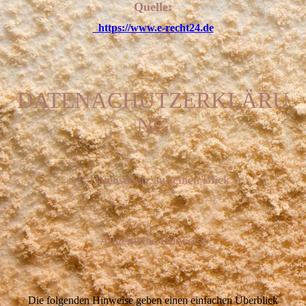
Quelle:
https://www.e-recht24.de
DATENACHUTZERKLÄRU
NG
1. Datenschutz auf einen Blick
Allgemeine Hinweise
Die folgenden Hinweise geben einen einfachen Überblick