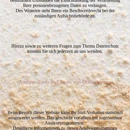
bestimmten Umständen die Einschränkung der Verarbeitung
Ihrer personenbezogenen Daten zu verlangen.
Des Weiteren steht Ihnen ein Beschwerderecht bei der
zuständigen Aufsichtsbehörde zu.
Hierzu sowie zu weiteren Fragen zum Thema Datenschutz
können Sie sich jederzeit an uns wenden.
Analyse-Tools und Tools von Drittanbietern
Beim Besuch dieser Website kann Ihr Surf-Verhalten statistisch
ausgewertet werden. Das geschieht vor allem mit sogenannten
Analyseprogrammen.
Detaillierte Informationen zu diesen Analyseprogrammen