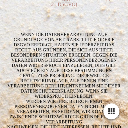
21 DSGVO)
WENN DIE DATENVERARBEITUNG AUF
GRUNDLAGE VON ART. 6 ABS. 1 LIT. E ODER F
DSGVO ERFOLGT, HABEN SIE JEDERZEIT DAS
RECHT, AUS GRÜNDEN, DIE SICH AUS IHRER
BESONDEREN SITUATION ERGEBEN, GEGEN DIE
VERARBEITUNG IHRER PERSONENBEZOGENEN
DATEN WIDERSPRUCH EINZULEGEN; DIES GILT
AUCH FÜR EIN AUF DIESE BESTIMMUNGEN
GESTÜTZTES PROFILING. DIE JEWEILIGE
RECHTSGRUNDLAGE, AUF DENEN EINE
VERARBEITUNG BERUHT, ENTNEHMEN SIE DIESER
DATENSCHUTZERKLÄRUNG. WENN SIE
WIDERSPRUCH EINLEGEN,
WERDEN WIR IHRE BETROFFENEN
PERSONENBEZOGENEN DATEN NICHT MEHR
VERARBEITEN, ES SEI DENN, WIR KÖNNEN
ZWINGENDE SCHUTZWÜRDIGE GRÜNDE FÜR DIE
VERARBEITUNG
NACHWEISEN, DIE IHRE INTERESSEN, RECHTE UND