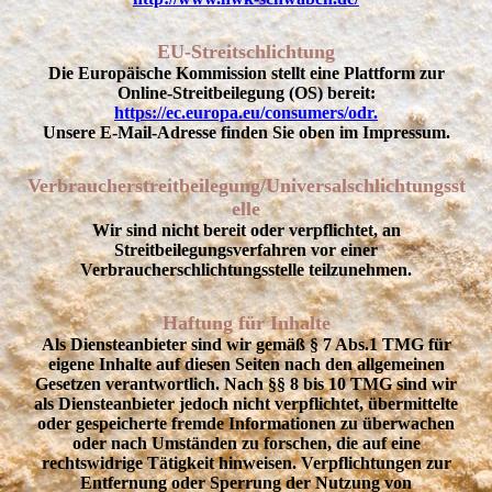
EU-Streitschlichtung
Die Europäische Kommission stellt eine Plattform zur
Online-Streitbeilegung (OS) bereit:
https://ec.europa.eu/consumers/odr.
Unsere E-Mail-Adresse finden Sie oben im Impressum.
Verbraucherstreitbeilegung/Universalschlichtungsst
elle
Wir sind nicht bereit oder verpflichtet, an
Streitbeilegungsverfahren vor einer
Verbraucherschlichtungsstelle teilzunehmen.
Haftung für Inhalte
Als Diensteanbieter sind wir gemäß § 7 Abs.1 TMG für
eigene Inhalte auf diesen Seiten nach den allgemeinen
Gesetzen verantwortlich. Nach §§ 8 bis 10 TMG sind wir
als Diensteanbieter jedoch nicht verpflichtet, übermittelte
oder gespeicherte fremde Informationen zu überwachen
oder nach Umständen zu forschen, die auf eine
rechtswidrige Tätigkeit hinweisen. Verpflichtungen zur
Entfernung oder Sperrung der Nutzung von