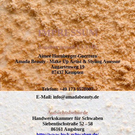
IMPRESSUM
Angaben gemäß § 5 TMG
Aimeé Hornberger-Guerrero
Amada Beauty - Make Up Artist & Styling Assessor
Augartenweg 19
87437 Kempten
Kontakt
Telefon: +49 173 1578007
E-Mail: info@amadabeauty.de
Aufsichtsbehörde
Handwerkskammer für Schwaben
Siebentischstraße 52 - 58
86161 Augsburg
http://www.hwk-schwaben.de/