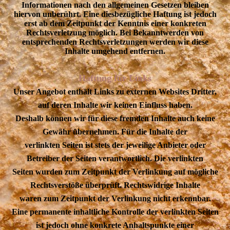
Informationen nach den allgemeinen Gesetzen bleiben
hiervon unberührt. Eine diesbezügliche Haftung ist jedoch
erst ab dem Zeitpunkt der Kenntnis einer konkreten
Rechtsverletzung möglich. Bei Bekanntwerden von
entsprechenden Rechtsverletzungen werden wir diese
Inhalte umgehend entfernen.
Haftung für Links
Unser Angebot enthält Links zu externen Websites Dritter,
auf deren Inhalte wir keinen Einfluss haben.
Deshalb können wir für diese fremden Inhalte auch keine
Gewähr übernehmen. Für die Inhalte der
verlinkten Seiten ist stets der jeweilige Anbieter oder
Betreiber der Seiten verantwortlich. Die verlinkten
Seiten wurden zum Zeitpunkt der Verlinkung auf mögliche
Rechtsverstöße überprüft. Rechtswidrige Inhalte
waren zum Zeitpunkt der Verlinkung nicht erkennbar.
Eine permanente inhaltliche Kontrolle der verlinkten Seiten
ist jedoch ohne konkrete Anhaltspunkte einer