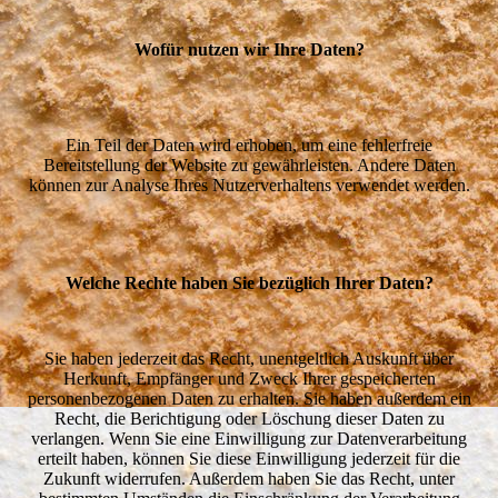
Wofür nutzen wir Ihre Daten?
Ein Teil der Daten wird erhoben, um eine fehlerfreie
Bereitstellung der Website zu gewährleisten. Andere Daten
können zur Analyse Ihres Nutzerverhaltens verwendet werden.
Welche Rechte haben Sie bezüglich Ihrer Daten?
Sie haben jederzeit das Recht, unentgeltlich Auskunft über
Herkunft, Empfänger und Zweck Ihrer gespeicherten
personenbezogenen Daten zu erhalten. Sie haben außerdem ein
Recht, die Berichtigung oder Löschung dieser Daten zu
verlangen. Wenn Sie eine Einwilligung zur Datenverarbeitung
erteilt haben, können Sie diese Einwilligung jederzeit für die
Zukunft widerrufen. Außerdem haben Sie das Recht, unter