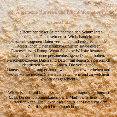
3. Allgemeine Hinweise und Pflichtinformationen
Datenschutz
Die Betreiber dieser Seiten nehmen den Schutz Ihrer
persönlichen Daten sehr ernst. Wir behandeln Ihre
personenbezogenen Daten vertraulich und entsprechend der
gesetzlichen Datenschutzvorschriften sowie dieser
Datenschutzerklärung. Wenn Sie diese Website benutzen,
werden verschiedene personenbezogene Daten erhoben.
Personenbezogene Daten sind Daten, mit denen Sie persönlich
identifiziert werden können. Die vorliegende
Datenschutzerklärung erläutert, welche Daten wir erheben und
wofür wir sie nutzen. Sie erläutert auch, wie und zu welchem
Zweck das geschieht.
Wir weisen darauf hin, dass die Datenübertragung im Internet
(z. B. bei der Kommunikation per E-Mail) Sicherheitslücken
aufweisen kann. Ein lückenloser Schutz der Daten vor dem
Zugriff durch Dritte ist nicht möglich.